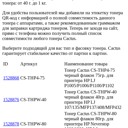
тонера: от 40 г. до 1 кг.
Для удобства пользователей мы добавили на этикетку тонера
QR-код с информацией о полной совместимость данного
тонера с аппаратами, а также рекомендованным граммажом
для заправки картриджа тонером. Теперь не заходя на сайт,
прямо с телефона можно получить полный список
совместимости любого тонера Cactus.
Выберите подходящий для вас тип и фасовку тонера. Cactus
гарантирует стабильное качество от партии к партии.
ID
Артикул
Наименование товара
Тонер Cactus CS-THP4-75
черный флакон 75гр. для
1528868
CS-THP4-75
принтера HP LJ
P1005/P1006/P1100/P1102
Тонер Cactus CS-THPW-40
черный флакон 40гр. для
1528876
CS-THPW-40
принтера HP LJ
107/135/MFP137/408/MFP432
Тонер Cactus CS-THPW-80
черный флакон 80гр. для
1528878
CS-THPW-80
принтера HP Neverstop