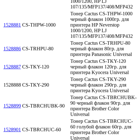
1000/1200, HP LJ
107/135/MFP137/408/MFP432
Тонер Cactus CS-THPW-1000
черный флакон 1000гр. для
1528881
CS-THPW-1000
принтера HP Neverstop
1000/1200, HP LJ
107/135/MFP137/408/MFP432
Тонер Cactus CS-TRHPU-80
1528886
CS-TRHPU-80
черный флакон 80гр. для
принтера Panasonic Universal
Тонер Cactus CS-TKY-120
1528887
CS-TKY-120
черный флакон 120гр. для
принтера Kyocera Universal
Тонер Cactus CS-TKY-290
1528888
CS-TKY-290
черный флакон 290гр. для
принтера Kyocera Universal
Тонер Cactus CS-TBRCHUBK-
90 черный флакон 90гр. для
1528899
CS-TBRCHUBK-90
принтера Brother Color
Universal
Тонер Cactus CS-TBRCHUC-
60 голубой флакон 60гр. для
1528901
CS-TBRCHUC-60
принтера Brother Color
Universal