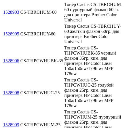
Тонер Cactus CS-TBRCHUM-
60 пурпурный флакон 60гр.
1528903
CS-TBRCHUM-60
для принтера Brother Color
Universal
Тонер Cactus CS-TBRCHUY-
60 желтый флакон 60гр. для
1528905
CS-TBRCHUY-60
принтера Brother Color
Universal
Тонер Cactus CS-
THPCWHUBK-35 черный
флакон 35гр. хим. для
1528906
CS-THPCWHUBK-35
принтера HP Color Laser
150a/150nw/179fnw/ MFP
178nw
Тонер Cactus CS-
THPCWHUC-25 голубой
флакон 25гр. хим. для
1528908
CS-THPCWHUC-25
принтера HP Color Laser
150a/150nw/179fnw/ MFP
178nw
Тонер Cactus CS-
THPCWHUM-25 пурпурный
флакон 25гр. хим. для
1528909
CS-THPCWHUM-25
принтера HP Color Laser