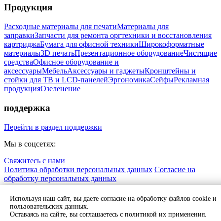
Продукция
Расходные материалы для печати
Материалы для
заправки
Запчасти для ремонта оргтехники и восстановления
картриджа
Бумага для офисной техники
Широкоформатные
материалы
3D печать
Презентационное оборудование
Чистящие
средства
Офисное оборудование и
аксессуары
Мебель
Аксессуары и гаджеты
Кронштейны и
стойки для ТВ и LCD-панелей
Эргономика
Сейфы
Рекламная
продукция
Озеленение
поддержка
Перейти в раздел поддержки
Мы в соцсетях:
Свяжитесь с нами
Политика обработки персональных данных
Согласие на
обработку персональных данных
© 2010-2026 Cactus Russia
Используя наш сайт, вы даете согласие на обработку файлов cookie и
пользовательских данных.
Оставаясь на сайте, вы соглашаетесь с политикой их применения.