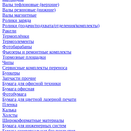
Валы тефлоновые (верхние)
Валы резиновые (нижние)
Валы магнитные
Ролики заряда
Ролики (подачи/подхвата/отделения/комплекты)
Ракели
Термоплёнки
Термоэлементы
Фотобарабаны
Фьюзеры и ремонтные комплекты
Тормозные площадки
Чипы
Сервисные комплекты переноса
Бункеры
Запчасти прочие
Бумага для офисной техники
Бумага офисная
Фотобумага
Бумага для цветной лазерной печати
Пленка
Калька
Холсты
Широкоформатные материалы
Бумага для инженерных систем
Бумага универсальная без покрытия