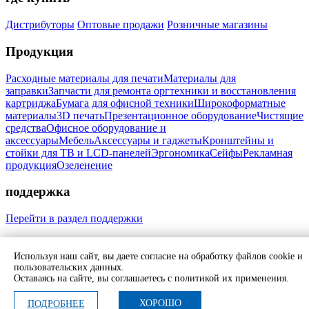
Дистрибуторы
Оптовые продажи
Розничные магазины
Продукция
Расходные материалы для печати
Материалы для
заправки
Запчасти для ремонта оргтехники и восстановления
картриджа
Бумага для офисной техники
Широкоформатные
материалы
3D печать
Презентационное оборудование
Чистящие
средства
Офисное оборудование и
аксессуары
Мебель
Аксессуары и гаджеты
Кронштейны и
стойки для ТВ и LCD-панелей
Эргономика
Сейфы
Рекламная
продукция
Озеленение
поддержка
Перейти в раздел поддержки
Мы в соцсетях:
Используя наш сайт, вы даете согласие на обработку файлов cookie и
Свяжитесь с нами
пользовательских данных.
Политика обработки персональных данных
Согласие на
Оставаясь на сайте, вы соглашаетесь с политикой их применения.
обработку персональных данных
ХОРОШО
ПОДРОБНЕЕ