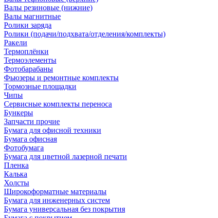
Валы резиновые (нижние)
Валы магнитные
Ролики заряда
Ролики (подачи/подхвата/отделения/комплекты)
Ракели
Термоплёнки
Термоэлементы
Фотобарабаны
Фьюзеры и ремонтные комплекты
Тормозные площадки
Чипы
Сервисные комплекты переноса
Бункеры
Запчасти прочие
Бумага для офисной техники
Бумага офисная
Фотобумага
Бумага для цветной лазерной печати
Пленка
Калька
Холсты
Широкоформатные материалы
Бумага для инженерных систем
Бумага универсальная без покрытия
Бумага с покрытием