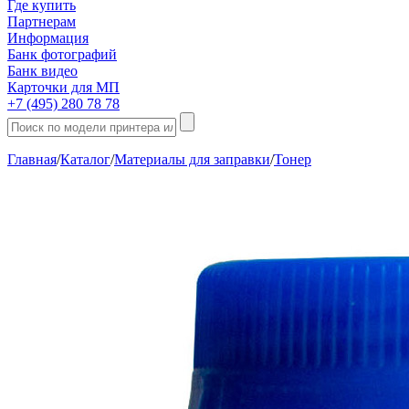
Где купить
Партнерам
Информация
Банк фотографий
Банк видео
Карточки для МП
+7 (495) 280 78 78
Главная
/
Каталог
/
Материалы для заправки
/
Тонер