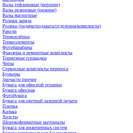
Валы тефлоновые (верхние)
Валы резиновые (нижние)
Валы магнитные
Ролики заряда
Ролики (подачи/подхвата/отделения/комплекты)
Ракели
Термоплёнки
Термоэлементы
Фотобарабаны
Фьюзеры и ремонтные комплекты
Тормозные площадки
Чипы
Сервисные комплекты переноса
Бункеры
Запчасти прочие
Бумага для офисной техники
Бумага офисная
Фотобумага
Бумага для цветной лазерной печати
Пленка
Калька
Холсты
Широкоформатные материалы
Бумага для инженерных систем
Бумага универсальная без покрытия