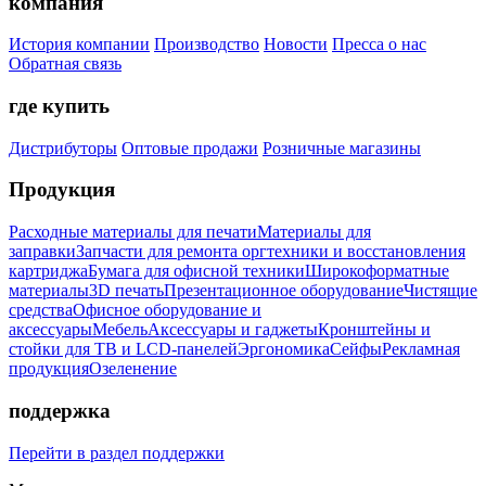
компания
История компании
Производство
Новости
Пресса о нас
Обратная связь
где купить
Дистрибуторы
Оптовые продажи
Розничные магазины
Продукция
Расходные материалы для печати
Материалы для
заправки
Запчасти для ремонта оргтехники и восстановления
картриджа
Бумага для офисной техники
Широкоформатные
материалы
3D печать
Презентационное оборудование
Чистящие
средства
Офисное оборудование и
аксессуары
Мебель
Аксессуары и гаджеты
Кронштейны и
стойки для ТВ и LCD-панелей
Эргономика
Сейфы
Рекламная
продукция
Озеленение
поддержка
Перейти в раздел поддержки