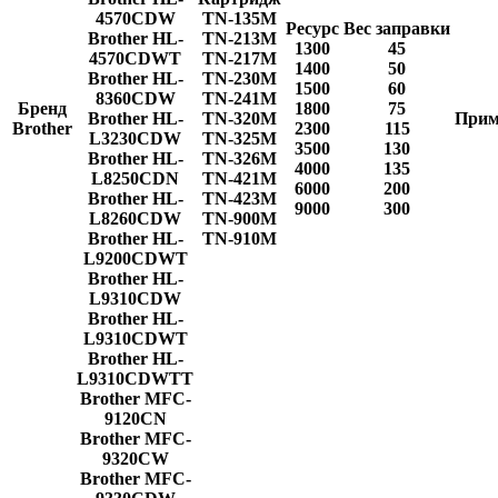
4570CDW
TN-135M
Ресурс
Вес заправки
Brother HL-
TN-213M
1300
45
4570CDWT
TN-217M
1400
50
Brother HL-
TN-230M
1500
60
8360CDW
TN-241M
Бренд
1800
75
Brother HL-
TN-320M
Прим
Brother
2300
115
L3230CDW
TN-325M
3500
130
Brother HL-
TN-326M
4000
135
L8250CDN
TN-421M
6000
200
Brother HL-
TN-423M
9000
300
L8260CDW
TN-900M
Brother HL-
TN-910M
L9200CDWT
Brother HL-
L9310CDW
Brother HL-
L9310CDWT
Brother HL-
L9310CDWTT
Brother MFC-
9120CN
Brother MFC-
9320CW
Brother MFC-