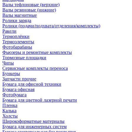
Валы тефлоновые (верхние)
Валы резиновые (нижние)
Валы магнитные
Ролики заряда
Ролики (подачи/подхвата/отделения/комплекты)
Ракели
Термоплёнки
Термоэлементы
Фотобарабаны
Фьюзеры и ремонтные комплекты
Тормозные площадки
Чипы
Сервисные комплекты переноса
Бункеры
Запчасти прочие
Бумага для офисной техники
Бумага офисная
Фотобумага
Бумага для цветной лазерной печати
Пленка
Калька
Холсты
Широкоформатные материалы
Бумага для инженерных систем
Бумага универсальная без покрытия