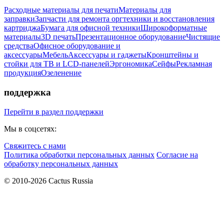
Расходные материалы для печати
Материалы для
заправки
Запчасти для ремонта оргтехники и восстановления
картриджа
Бумага для офисной техники
Широкоформатные
материалы
3D печать
Презентационное оборудование
Чистящие
средства
Офисное оборудование и
аксессуары
Мебель
Аксессуары и гаджеты
Кронштейны и
стойки для ТВ и LCD-панелей
Эргономика
Сейфы
Рекламная
продукция
Озеленение
поддержка
Перейти в раздел поддержки
Мы в соцсетях:
Свяжитесь с нами
Политика обработки персональных данных
Согласие на
обработку персональных данных
© 2010-2026 Cactus Russia