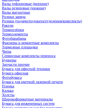
Валы тефлоновые (верхние)
Валы резиновые (нижние)
Валы магнитные
Ролики заряда
Ролики (подачи/подхвата/отделения/комплекты)
Ракели
Термоплёнки
Термоэлементы
Фотобарабаны
Фьюзеры и ремонтные комплекты
Тормозные площадки
Чипы
Сервисные комплекты переноса
Бункеры
Запчасти прочие
Бумага для офисной техники
Бумага офисная
Фотобумага
Бумага для цветной лазерной печати
Пленка
Калька
Холсты
Широкоформатные материалы
Бумага для инженерных систем
Бумага универсальная без покрытия