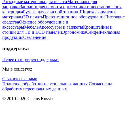
Расходные материалы для печати
Материалы для
заправки
Запчасти для ремонта оргтехники и восстановления
картриджа
Бумага для офисной техники
Широкоформатные
материалы
3D печать
Презентационное оборудование
Чистящие
средства
Офисное оборудование и
аксессуары
Мебель
Аксессуары и гаджеты
Кронштейны и
стойки для ТВ и LCD-панелей
Эргономика
Сейфы
Рекламная
продукция
Озеленение
поддержка
Перейти в раздел поддержки
Мы в соцсетях:
Свяжитесь с нами
Политика обработки персональных данных
Согласие на
обработку персональных данных
© 2010-2026 Cactus Russia