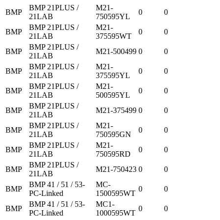
BMP 21PLUS /
M21-
BMP
0
0
21LAB
750595YL
BMP 21PLUS /
M21-
BMP
0
0
21LAB
375595WT
BMP 21PLUS /
BMP
M21-500499
0
0
21LAB
BMP 21PLUS /
M21-
BMP
0
0
21LAB
375595YL
BMP 21PLUS /
M21-
BMP
0
0
21LAB
500595YL
BMP 21PLUS /
BMP
M21-375499
0
0
21LAB
BMP 21PLUS /
M21-
BMP
0
0
21LAB
750595GN
BMP 21PLUS /
M21-
BMP
0
0
21LAB
750595RD
BMP 21PLUS /
BMP
M21-750423
0
0
21LAB
BMP 41 / 51 / 53-
MC-
BMP
0
0
PC-Linked
1500595WT
BMP 41 / 51 / 53-
MC1-
BMP
0
0
PC-Linked
1000595WT