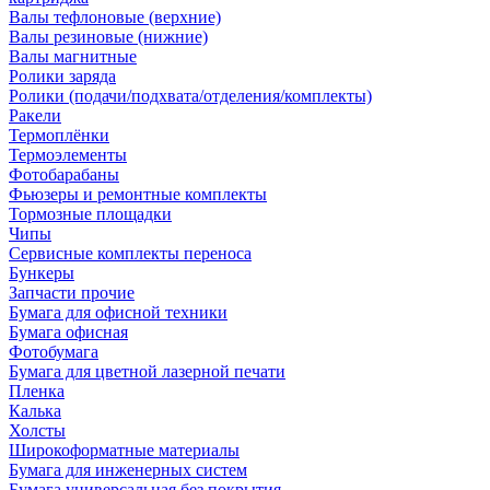
Валы тефлоновые (верхние)
Валы резиновые (нижние)
Валы магнитные
Ролики заряда
Ролики (подачи/подхвата/отделения/комплекты)
Ракели
Термоплёнки
Термоэлементы
Фотобарабаны
Фьюзеры и ремонтные комплекты
Тормозные площадки
Чипы
Сервисные комплекты переноса
Бункеры
Запчасти прочие
Бумага для офисной техники
Бумага офисная
Фотобумага
Бумага для цветной лазерной печати
Пленка
Калька
Холсты
Широкоформатные материалы
Бумага для инженерных систем
Бумага универсальная без покрытия