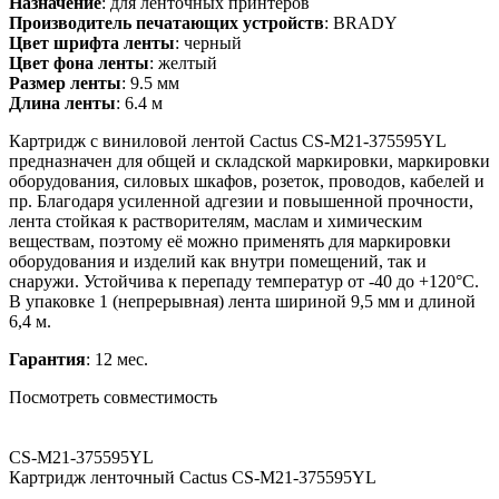
Назначение
: для ленточных принтеров
Производитель печатающих устройств
: BRADY
Цвет шрифта ленты
: черный
Цвет фона ленты
: желтый
Размер ленты
: 9.5 мм
Длина ленты
: 6.4 м
Картридж с виниловой лентой Cactus CS-M21-375595YL
предназначен для общей и складской маркировки, маркировки
оборудования, силовых шкафов, розеток, проводов, кабелей и
пр. Благодаря усиленной адгезии и повышенной прочности,
лента стойкая к растворителям, маслам и химическим
веществам, поэтому её можно применять для маркировки
оборудования и изделий как внутри помещений, так и
снаружи. Устойчива к перепаду температур от -40 до +120°C.
В упаковке 1 (непрерывная) лента шириной 9,5 мм и длиной
6,4 м.
Гарантия
: 12 мес.
Посмотреть совместимость
CS-M21-375595YL
Картридж ленточный Cactus CS-M21-375595YL