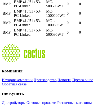
BMP 41 / 51 / 53-
MC-
BMP
0
0
PC-Linked
500595WT
BMP 41 / 51 / 53-
MC-
BMP
0
0
PC-Linked
1500595WT
BMP 41 / 51 / 53-
MC1-
BMP
0
0
PC-Linked
1000595WT
BMP 41 / 51 / 53-
MC-
BMP
0
0
PC-Linked
500595WT
компания
История компании
Производство
Новости
Пресса о нас
Обратная связь
где купить
Дистрибуторы
Оптовые продажи
Розничные магазины