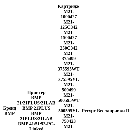
Картридж
M21-
1000427
M21-
125C342
M21-
1500427
M21-
250C342
M21-
375499
M21-
375595WT
M21-
375595YL
M21-
500499
Принтер
M21-
BMP
500595WT
21/21PLUS/21LAB
M21-
Бренд
BMP 21PLUS
500595YL
Ресурс
Вес заправки
П
BMP
BMP
M21-
21PLUS/21LAB
750423
BMP 41/51/53-PC-
M21-
Linked