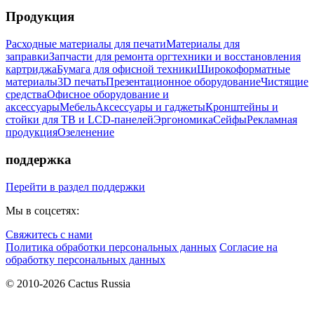
Продукция
Расходные материалы для печати
Материалы для
заправки
Запчасти для ремонта оргтехники и восстановления
картриджа
Бумага для офисной техники
Широкоформатные
материалы
3D печать
Презентационное оборудование
Чистящие
средства
Офисное оборудование и
аксессуары
Мебель
Аксессуары и гаджеты
Кронштейны и
стойки для ТВ и LCD-панелей
Эргономика
Сейфы
Рекламная
продукция
Озеленение
поддержка
Перейти в раздел поддержки
Мы в соцсетях:
Свяжитесь с нами
Политика обработки персональных данных
Согласие на
обработку персональных данных
© 2010-2026 Cactus Russia