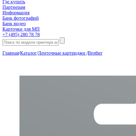
Где купить
Партнерам
Информация
Банк фотографий
Банк видео
Карточки для МП
+7 (495) 280 78 78
Главная
/
Каталог
/
Ленточные картриджи
/
Brother