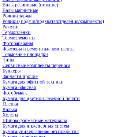
Валы резиновые (нижние)
Валы магнитные
Ролики заряда
Ролики (подачи/подхвата/отделения/комплекты)
Ракели
Термоплёнки
Термоэлементы
Фотобарабаны
Фьюзеры и ремонтные комплекты
Тормозные площадки
Чипы
Сервисные комплекты переноса
Бункеры
Запчасти прочие
Бумага для офисной техники
Бумага офисная
Фотобумага
Бумага для цветной лазерной печати
Пленка
Калька
Холсты
Широкоформатные материалы
Бумага для инженерных систем
Бумага универсальная без покрытия
Бумага с покрытием