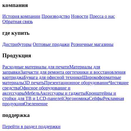
компания
История компании
Производство
Новости
Пресса о нас
Обратная связь
где купить
Дистрибуторы
Оптовые продажи
Розничные магазины
Продукция
Расходные материалы для печати
Материалы для
заправки
Запчасти для ремонта оргтехники и восстановления
картриджа
Бумага для офисной техники
Широкоформатные
материалы
3D печать
Презентационное оборудование
Чистящие
средства
Офисное оборудование и
аксессуары
Мебель
Аксессуары и гаджеты
Кронштейны и
стойки для ТВ и LCD-панелей
Эргономика
Сейфы
Рекламная
продукция
Озеленение
поддержка
Перейти в раздел поддержки