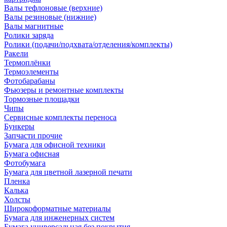
Валы тефлоновые (верхние)
Валы резиновые (нижние)
Валы магнитные
Ролики заряда
Ролики (подачи/подхвата/отделения/комплекты)
Ракели
Термоплёнки
Термоэлементы
Фотобарабаны
Фьюзеры и ремонтные комплекты
Тормозные площадки
Чипы
Сервисные комплекты переноса
Бункеры
Запчасти прочие
Бумага для офисной техники
Бумага офисная
Фотобумага
Бумага для цветной лазерной печати
Пленка
Калька
Холсты
Широкоформатные материалы
Бумага для инженерных систем
Бумага универсальная без покрытия