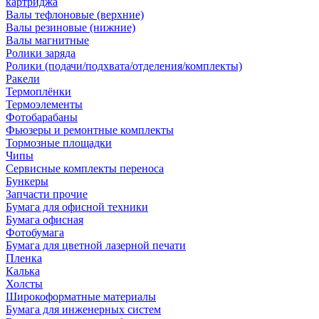
картриджа
Валы тефлоновые (верхние)
Валы резиновые (нижние)
Валы магнитные
Ролики заряда
Ролики (подачи/подхвата/отделения/комплекты)
Ракели
Термоплёнки
Термоэлементы
Фотобарабаны
Фьюзеры и ремонтные комплекты
Тормозные площадки
Чипы
Сервисные комплекты переноса
Бункеры
Запчасти прочие
Бумага для офисной техники
Бумага офисная
Фотобумага
Бумага для цветной лазерной печати
Пленка
Калька
Холсты
Широкоформатные материалы
Бумага для инженерных систем