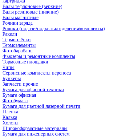
картриджа
Валы тефлоновые (верхние)
Валы резиновые (нижние)
Валы магнитные
Ролики заряда
Ролики (подачи/подхвата/отделения/комплекты)
Ракели
Термоплёнки
Термоэлементы
Фотобарабаны
Фьюзеры и ремонтные комплекты
Тормозные площадки
Чипы
Сервисные комплекты переноса
Бункеры
Запчасти прочие
Бумага для офисной техники
Бумага офисная
Фотобумага
Бумага для цветной лазерной печати
Пленка
Калька
Холсты
Широкоформатные материалы
Бумага для инженерных систем