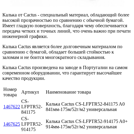
Калька от Cactus - специальный материал, обладающий более
высокой прозрачностью по сравнению с обычной бумагой.
Имеет гладкую поверхность, благодаря чему обеспечивается
передача четких и точных линий, что очень важно при печати
инженерной графики.
Калька Cactus является более долговечным материалом по
сравнению с бумагой, обладает большей стойкостью к
заломам и не боится многократного складывания.
Калька Cactus произведена на заводе в Португалии на самом
современном оборудовании, что гарантирует высочайшее
качество продукции.
Номер
Артикул
Наименование товара
товара
CS-
Калька Cactus CS-LFPTR52-841175 A0
1467622
LFPTR52-
841мм-175м/52г/м2 универсальная
841175
CS-
Калька Cactus CS-LFPTR52-914175 A0+
1467625
LFPTR52-
914мм-175м/52г/м2 универсальная
914175