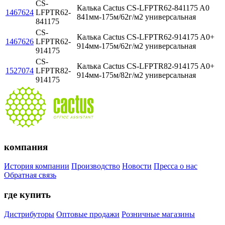
CS-
Калька Cactus CS-LFPTR62-841175 A0
1467624
LFPTR62-
841мм-175м/62г/м2 универсальная
841175
CS-
Калька Cactus CS-LFPTR62-914175 A0+
1467626
LFPTR62-
914мм-175м/62г/м2 универсальная
914175
CS-
Калька Cactus CS-LFPTR82-914175 A0+
1527074
LFPTR82-
914мм-175м/82г/м2 универсальная
914175
компания
История компании
Производство
Новости
Пресса о нас
Обратная связь
где купить
Дистрибуторы
Оптовые продажи
Розничные магазины