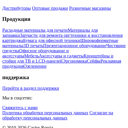
Дистрибуторы
Оптовые продажи
Розничные магазины
Продукция
Расходные материалы для печати
Материалы для
заправки
Запчасти для ремонта оргтехники и восстановления
картриджа
Бумага для офисной техники
Широкоформатные
материалы
3D печать
Презентационное оборудование
Чистящие
средства
Офисное оборудование и
аксессуары
Мебель
Аксессуары и гаджеты
Кронштейны и
стойки для ТВ и LCD-панелей
Эргономика
Сейфы
Рекламная
продукция
Озеленение
поддержка
Перейти в раздел поддержки
Мы в соцсетях:
Свяжитесь с нами
Политика обработки персональных данных
Согласие на
обработку персональных данных
© 2010-2026 Cactus Russia