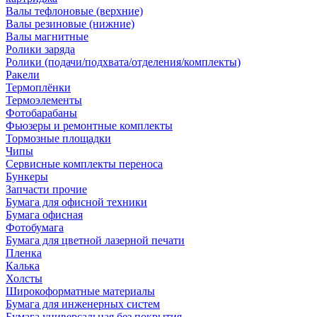
Валы тефлоновые (верхние)
Валы резиновые (нижние)
Валы магнитные
Ролики заряда
Ролики (подачи/подхвата/отделения/комплекты)
Ракели
Термоплёнки
Термоэлементы
Фотобарабаны
Фьюзеры и ремонтные комплекты
Тормозные площадки
Чипы
Сервисные комплекты переноса
Бункеры
Запчасти прочие
Бумага для офисной техники
Бумага офисная
Фотобумага
Бумага для цветной лазерной печати
Пленка
Калька
Холсты
Широкоформатные материалы
Бумага для инженерных систем
Бумага универсальная без покрытия