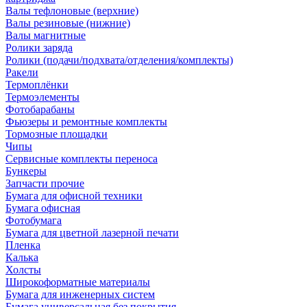
Валы тефлоновые (верхние)
Валы резиновые (нижние)
Валы магнитные
Ролики заряда
Ролики (подачи/подхвата/отделения/комплекты)
Ракели
Термоплёнки
Термоэлементы
Фотобарабаны
Фьюзеры и ремонтные комплекты
Тормозные площадки
Чипы
Сервисные комплекты переноса
Бункеры
Запчасти прочие
Бумага для офисной техники
Бумага офисная
Фотобумага
Бумага для цветной лазерной печати
Пленка
Калька
Холсты
Широкоформатные материалы
Бумага для инженерных систем
Бумага универсальная без покрытия