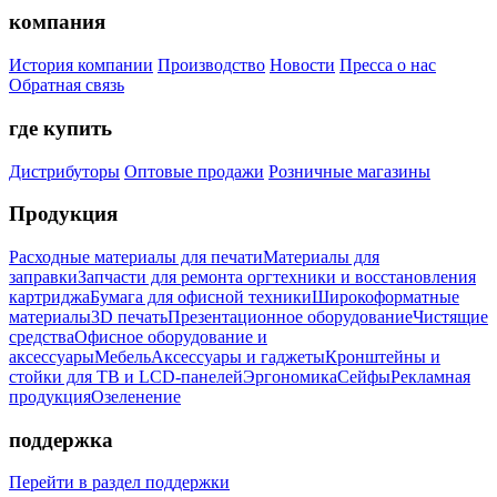
компания
История компании
Производство
Новости
Пресса о нас
Обратная связь
где купить
Дистрибуторы
Оптовые продажи
Розничные магазины
Продукция
Расходные материалы для печати
Материалы для
заправки
Запчасти для ремонта оргтехники и восстановления
картриджа
Бумага для офисной техники
Широкоформатные
материалы
3D печать
Презентационное оборудование
Чистящие
средства
Офисное оборудование и
аксессуары
Мебель
Аксессуары и гаджеты
Кронштейны и
стойки для ТВ и LCD-панелей
Эргономика
Сейфы
Рекламная
продукция
Озеленение
поддержка
Перейти в раздел поддержки