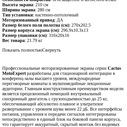
Высота экрана
: 210 см
Ширина экрана
: 280 см
Тип установки
: настенно-потолочный
Моторизованный привод
: ДА
Размер белого поля полотна (см)
: 270x202.5
Размер корпуса экрана (см)
: 296.9x10.3x13
Размер упаковки (см)
: 316x20x16
Вес товара
: 21.79 кг
Показать полностью
Свернуть
Профессиональные моторизированные экраны серии
Cactus
MotoExpert
разработаны для стационарной интеграции в
конференц-залы высшего уровня, международные
переговорные комнаты и мультимедийные лекционные
аудитории. Главным конструктивным преимуществом модели
является прецизионный немецкий внутривальный
синхронный двигатель с грузоподъемностью до 25 кг,
обеспечивающий абсолютно плавное и ультратихое
развертывание с уровнем шума менее 22 дБ. Все интерфейсы
питания, управления и передачи сигналов интегрированы
непосредственно в единый блок на боковой панели корпуса,
что гарантирует аккуратный, скрытый монтаж без видимых