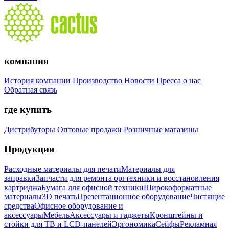
компания
История компании
Производство
Новости
Пресса о нас
Обратная связь
где купить
Дистрибуторы
Оптовые продажи
Розничные магазины
Продукция
Расходные материалы для печати
Материалы для
заправки
Запчасти для ремонта оргтехники и восстановления
картриджа
Бумага для офисной техники
Широкоформатные
материалы
3D печать
Презентационное оборудование
Чистящие
средства
Офисное оборудование и
аксессуары
Мебель
Аксессуары и гаджеты
Кронштейны и
стойки для ТВ и LCD-панелей
Эргономика
Сейфы
Рекламная