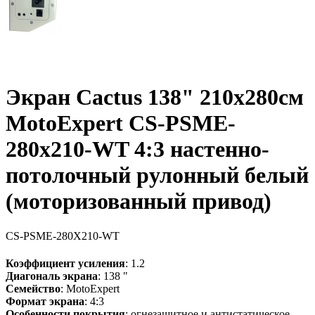
Экран Cactus 138" 210x280см
MotoExpert CS-PSME-
280x210-WT 4:3 настенно-
потолочный рулонный белый
(моторизованный привод)
CS-PSME-280X210-WT
Коэффициент усиления
: 1.2
Диагональ экрана
: 138 "
Семейство
: MotoExpert
Формат экрана
: 4:3
Особенности покрытия
: огнезащитное и антистатическое