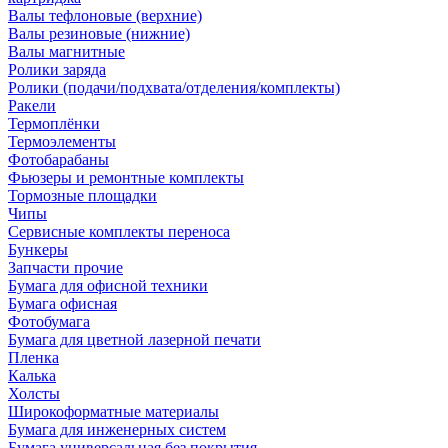
Валы тефлоновые (верхние)
Валы резиновые (нижние)
Валы магнитные
Ролики заряда
Ролики (подачи/подхвата/отделения/комплекты)
Ракели
Термоплёнки
Термоэлементы
Фотобарабаны
Фьюзеры и ремонтные комплекты
Тормозные площадки
Чипы
Сервисные комплекты переноса
Бункеры
Запчасти прочие
Бумага для офисной техники
Бумага офисная
Фотобумага
Бумага для цветной лазерной печати
Пленка
Калька
Холсты
Широкоформатные материалы
Бумага для инженерных систем
Бумага универсальная без покрытия