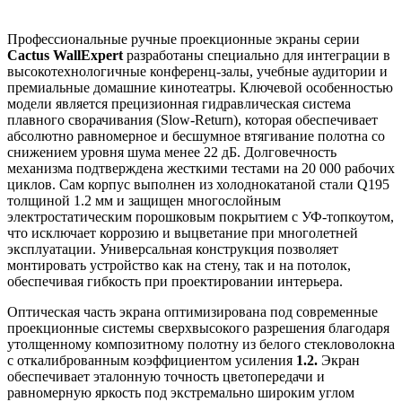
Профессиональные ручные проекционные экраны серии
Cactus WallExpert
разработаны специально для интеграции в
высокотехнологичные конференц-залы, учебные аудитории и
премиальные домашние кинотеатры. Ключевой особенностью
модели является прецизионная гидравлическая система
плавного сворачивания (Slow-Return), которая обеспечивает
абсолютно равномерное и бесшумное втягивание полотна со
снижением уровня шума менее 22 дБ. Долговечность
механизма подтверждена жесткими тестами на 20 000 рабочих
циклов. Сам корпус выполнен из холоднокатаной стали Q195
толщиной 1.2 мм и защищен многослойным
электростатическим порошковым покрытием с УФ-топкоутом,
что исключает коррозию и выцветание при многолетней
эксплуатации. Универсальная конструкция позволяет
монтировать устройство как на стену, так и на потолок,
обеспечивая гибкость при проектировании интерьера.
Оптическая часть экрана оптимизирована под современные
проекционные системы сверхвысокого разрешения благодаря
утолщенному композитному полотну из белого стекловолокна
с откалиброванным коэффициентом усиления
1.2.
Экран
обеспечивает эталонную точность цветопередачи и
равномерную яркость под экстремально широким углом