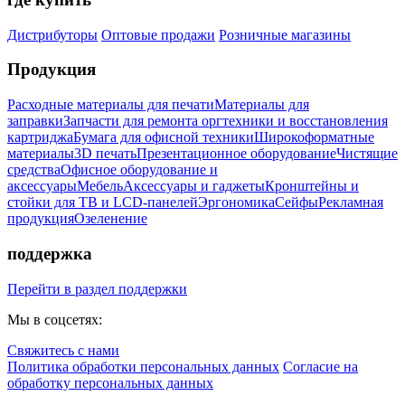
Дистрибуторы
Оптовые продажи
Розничные магазины
Продукция
Расходные материалы для печати
Материалы для
заправки
Запчасти для ремонта оргтехники и восстановления
картриджа
Бумага для офисной техники
Широкоформатные
материалы
3D печать
Презентационное оборудование
Чистящие
средства
Офисное оборудование и
аксессуары
Мебель
Аксессуары и гаджеты
Кронштейны и
стойки для ТВ и LCD-панелей
Эргономика
Сейфы
Рекламная
продукция
Озеленение
поддержка
Перейти в раздел поддержки
Мы в соцсетях:
Свяжитесь с нами
Политика обработки персональных данных
Согласие на
обработку персональных данных