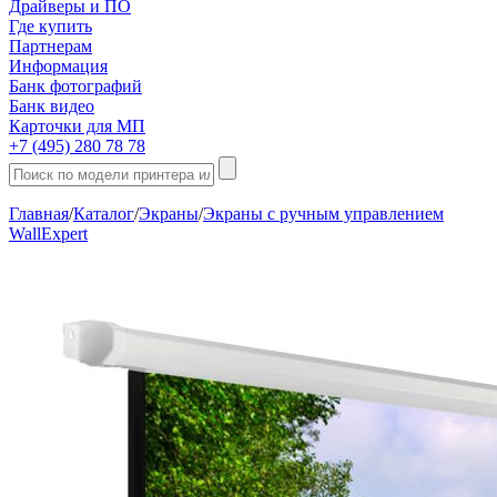
Драйверы и ПО
Где купить
Партнерам
Информация
Банк фотографий
Банк видео
Карточки для МП
+7 (495) 280 78 78
Главная
/
Каталог
/
Экраны
/
Экраны с ручным управлением
WallExpert