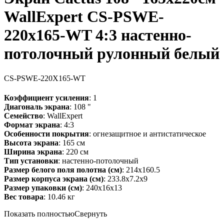
WallExpert CS-PSWE-
220x165-WT 4:3 настенно-
потолочный рулонный белый
CS-PSWE-220X165-WT
Коэффициент усиления
: 1
Диагональ экрана
: 108 "
Семейство
: WallExpert
Формат экрана
: 4:3
Особенности покрытия
: огнезащитное и антистатическое
Высота экрана
: 165 см
Ширина экрана
: 220 см
Тип установки
: настенно-потолочный
Размер белого поля полотна (см)
: 214x160.5
Размер корпуса экрана (см)
: 233.8x7.2x9
Размер упаковки (см)
: 240x16x13
Вес товара
: 10.46 кг
Показать полностью
Свернуть