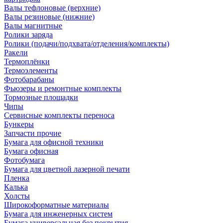
Валы тефлоновые (верхние)
Валы резиновые (нижние)
Валы магнитные
Ролики заряда
Ролики (подачи/подхвата/отделения/комплекты)
Ракели
Термоплёнки
Термоэлементы
Фотобарабаны
Фьюзеры и ремонтные комплекты
Тормозные площадки
Чипы
Сервисные комплекты переноса
Бункеры
Запчасти прочие
Бумага для офисной техники
Бумага офисная
Фотобумага
Бумага для цветной лазерной печати
Пленка
Калька
Холсты
Широкоформатные материалы
Бумага для инженерных систем
Бумага универсальная без покрытия