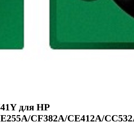
41Y для HP
E255A/CF382A/CE412A/CC532