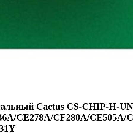
сальный Cactus CS-CHIP-H-UN
36A/CE278A/CF280A/CE505A/C
731Y