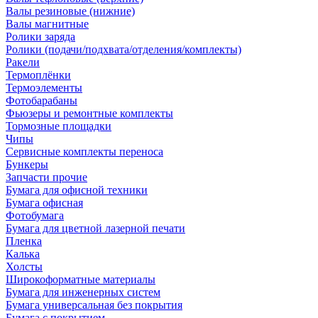
Валы резиновые (нижние)
Валы магнитные
Ролики заряда
Ролики (подачи/подхвата/отделения/комплекты)
Ракели
Термоплёнки
Термоэлементы
Фотобарабаны
Фьюзеры и ремонтные комплекты
Тормозные площадки
Чипы
Сервисные комплекты переноса
Бункеры
Запчасти прочие
Бумага для офисной техники
Бумага офисная
Фотобумага
Бумага для цветной лазерной печати
Пленка
Калька
Холсты
Широкоформатные материалы
Бумага для инженерных систем
Бумага универсальная без покрытия
Бумага с покрытием