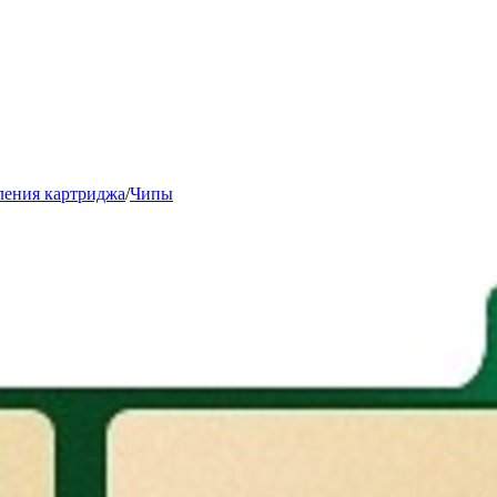
вления картриджа
/
Чипы