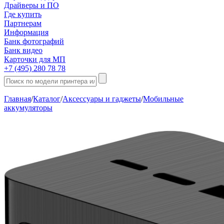
Драйверы и ПО
Где купить
Партнерам
Информация
Банк фотографий
Банк видео
Карточки для МП
+7 (495) 280 78 78
Главная
/
Каталог
/
Аксессуары и гаджеты
/
Мобильные
аккумуляторы