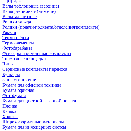
картриджа
Валы тефлоновые (верхние)
Валы резиновые (нижние)
Валы магнитные
Ролики заряда
Ролики (подачи/подхвата/отделения/комплекты)
Ракели
Термоплёнки
Термоэлементы
Фотобарабаны
Фьюзеры и ремонтные комплекты
Тормозные площадки
Чипы
Сервисные комплекты переноса
Бункеры
Запчасти прочие
Бумага для офисной техники
Бумага офисная
Фотобумага
Бумага для цветной лазерной печати
Пленка
Калька
Холсты
Широкоформатные материалы
Бумага для инженерных систем