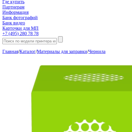
Где купить
Партнерам
Информация
Банк фотографий
Банк видео
Карточки для МП
+7 (495) 280 78 78
Главная
/
Каталог
/
Материалы для заправки
/
Чернила