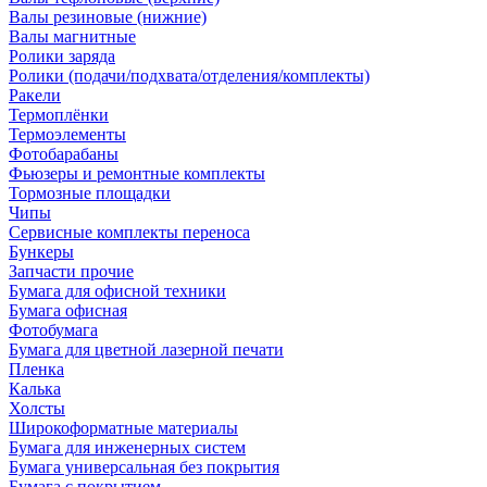
Валы резиновые (нижние)
Валы магнитные
Ролики заряда
Ролики (подачи/подхвата/отделения/комплекты)
Ракели
Термоплёнки
Термоэлементы
Фотобарабаны
Фьюзеры и ремонтные комплекты
Тормозные площадки
Чипы
Сервисные комплекты переноса
Бункеры
Запчасти прочие
Бумага для офисной техники
Бумага офисная
Фотобумага
Бумага для цветной лазерной печати
Пленка
Калька
Холсты
Широкоформатные материалы
Бумага для инженерных систем
Бумага универсальная без покрытия
Бумага с покрытием