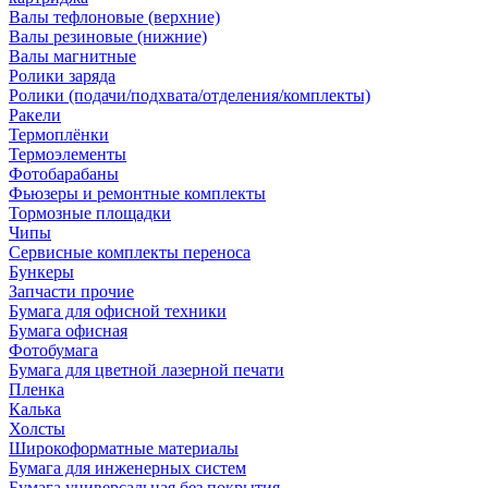
Валы тефлоновые (верхние)
Валы резиновые (нижние)
Валы магнитные
Ролики заряда
Ролики (подачи/подхвата/отделения/комплекты)
Ракели
Термоплёнки
Термоэлементы
Фотобарабаны
Фьюзеры и ремонтные комплекты
Тормозные площадки
Чипы
Сервисные комплекты переноса
Бункеры
Запчасти прочие
Бумага для офисной техники
Бумага офисная
Фотобумага
Бумага для цветной лазерной печати
Пленка
Калька
Холсты
Широкоформатные материалы
Бумага для инженерных систем
Бумага универсальная без покрытия