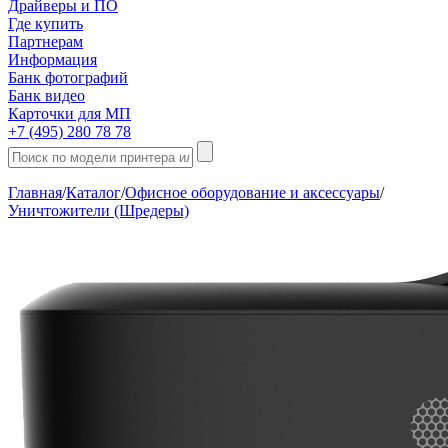
Драйверы и ПО
Где купить
Партнерам
Информация
Банк фотографий
Банк видео
Карточки для МП
+7 (495) 280 78 78
Главная
/
Каталог
/
Офисное оборудование и аксессуары
/
Уничтожители (Шредеры)