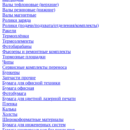
Валы тефлоновые (верхние)
Валы резиновые (нижние)
Валы магнитные
Ролики заряда
Ролики (подачи/подхвата/отделения/комплекты)
Ракели
Термоплёнки
Термоэлементы
Фотобарабаны
Фьюзеры и ремонтные комплекты
Тормозные площадки
Чипы
Сервисные комплекты переноса
Бункеры
Запчасти прочие
Бумага для офисной техники
Бумага офисная
Фотобумага
Бумага для цветной лазерной печати
Пленка
Калька
Холсты
Широкоформатные материалы
Бумага для инженерных систем
Бумага универсальная без покрытия