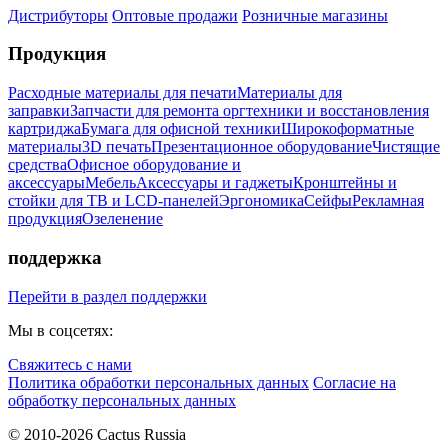
Дистрибуторы
Оптовые продажи
Розничные магазины
Продукция
Расходные материалы для печати
Материалы для
заправки
Запчасти для ремонта оргтехники и восстановления
картриджа
Бумага для офисной техники
Широкоформатные
материалы
3D печать
Презентационное оборудование
Чистящие
средства
Офисное оборудование и
аксессуары
Мебель
Аксессуары и гаджеты
Кронштейны и
стойки для ТВ и LCD-панелей
Эргономика
Сейфы
Рекламная
продукция
Озеленение
поддержка
Перейти в раздел поддержки
Мы в соцсетях:
Свяжитесь с нами
Политика обработки персональных данных
Согласие на
обработку персональных данных
© 2010-2026 Cactus Russia