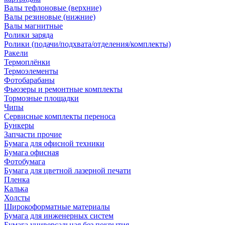
Валы тефлоновые (верхние)
Валы резиновые (нижние)
Валы магнитные
Ролики заряда
Ролики (подачи/подхвата/отделения/комплекты)
Ракели
Термоплёнки
Термоэлементы
Фотобарабаны
Фьюзеры и ремонтные комплекты
Тормозные площадки
Чипы
Сервисные комплекты переноса
Бункеры
Запчасти прочие
Бумага для офисной техники
Бумага офисная
Фотобумага
Бумага для цветной лазерной печати
Пленка
Калька
Холсты
Широкоформатные материалы
Бумага для инженерных систем
Бумага универсальная без покрытия