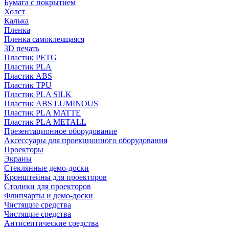
Бумага с покрытием
Холст
Калька
Пленка
Пленка самоклеящаяся
3D печать
Пластик PETG
Пластик PLA
Пластик ABS
Пластик TPU
Пластик PLA SILK
Пластик ABS LUMINOUS
Пластик PLA MATTE
Пластик PLA METALL
Презентационное оборудование
Аксессуары для проекционного оборудования
Проекторы
Экраны
Стеклянные демо-доски
Кронштейны для проекторов
Столики для проекторов
Флипчарты и демо-доски
Чистящие средства
Чистящие средства
Антисептические средства