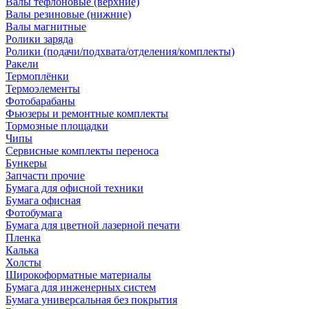
Валы тефлоновые (верхние)
Валы резиновые (нижние)
Валы магнитные
Ролики заряда
Ролики (подачи/подхвата/отделения/комплекты)
Ракели
Термоплёнки
Термоэлементы
Фотобарабаны
Фьюзеры и ремонтные комплекты
Тормозные площадки
Чипы
Сервисные комплекты переноса
Бункеры
Запчасти прочие
Бумага для офисной техники
Бумага офисная
Фотобумага
Бумага для цветной лазерной печати
Пленка
Калька
Холсты
Широкоформатные материалы
Бумага для инженерных систем
Бумага универсальная без покрытия