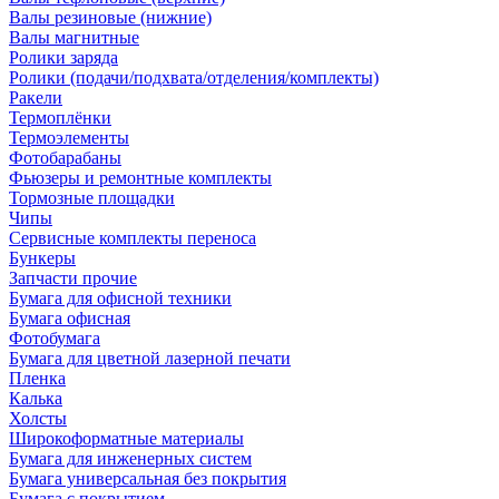
Валы резиновые (нижние)
Валы магнитные
Ролики заряда
Ролики (подачи/подхвата/отделения/комплекты)
Ракели
Термоплёнки
Термоэлементы
Фотобарабаны
Фьюзеры и ремонтные комплекты
Тормозные площадки
Чипы
Сервисные комплекты переноса
Бункеры
Запчасти прочие
Бумага для офисной техники
Бумага офисная
Фотобумага
Бумага для цветной лазерной печати
Пленка
Калька
Холсты
Широкоформатные материалы
Бумага для инженерных систем
Бумага универсальная без покрытия
Бумага с покрытием