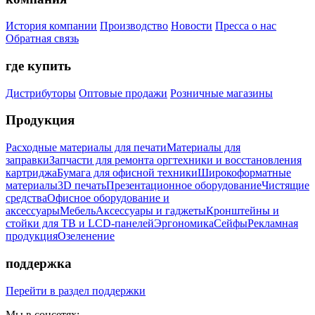
История компании
Производство
Новости
Пресса о нас
Обратная связь
где купить
Дистрибуторы
Оптовые продажи
Розничные магазины
Продукция
Расходные материалы для печати
Материалы для
заправки
Запчасти для ремонта оргтехники и восстановления
картриджа
Бумага для офисной техники
Широкоформатные
материалы
3D печать
Презентационное оборудование
Чистящие
средства
Офисное оборудование и
аксессуары
Мебель
Аксессуары и гаджеты
Кронштейны и
стойки для ТВ и LCD-панелей
Эргономика
Сейфы
Рекламная
продукция
Озеленение
поддержка
Перейти в раздел поддержки
Мы в соцсетях: