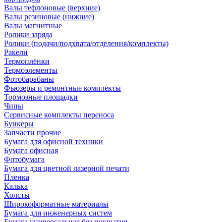
Валы тефлоновые (верхние)
Валы резиновые (нижние)
Валы магнитные
Ролики заряда
Ролики (подачи/подхвата/отделения/комплекты)
Ракели
Термоплёнки
Термоэлементы
Фотобарабаны
Фьюзеры и ремонтные комплекты
Тормозные площадки
Чипы
Сервисные комплекты переноса
Бункеры
Запчасти прочие
Бумага для офисной техники
Бумага офисная
Фотобумага
Бумага для цветной лазерной печати
Пленка
Калька
Холсты
Широкоформатные материалы
Бумага для инженерных систем
Бумага универсальная без покрытия