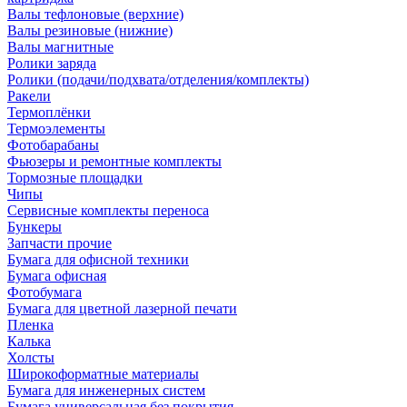
Валы тефлоновые (верхние)
Валы резиновые (нижние)
Валы магнитные
Ролики заряда
Ролики (подачи/подхвата/отделения/комплекты)
Ракели
Термоплёнки
Термоэлементы
Фотобарабаны
Фьюзеры и ремонтные комплекты
Тормозные площадки
Чипы
Сервисные комплекты переноса
Бункеры
Запчасти прочие
Бумага для офисной техники
Бумага офисная
Фотобумага
Бумага для цветной лазерной печати
Пленка
Калька
Холсты
Широкоформатные материалы
Бумага для инженерных систем
Бумага универсальная без покрытия