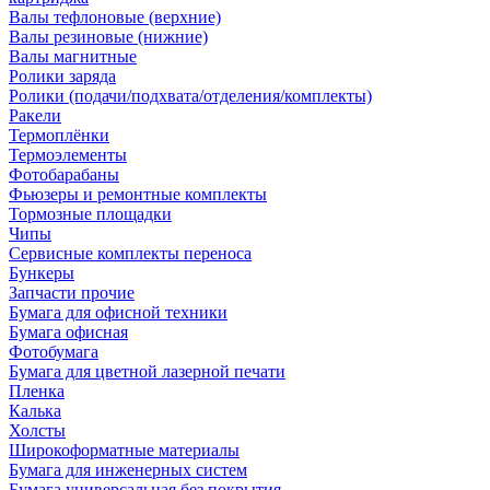
Валы тефлоновые (верхние)
Валы резиновые (нижние)
Валы магнитные
Ролики заряда
Ролики (подачи/подхвата/отделения/комплекты)
Ракели
Термоплёнки
Термоэлементы
Фотобарабаны
Фьюзеры и ремонтные комплекты
Тормозные площадки
Чипы
Сервисные комплекты переноса
Бункеры
Запчасти прочие
Бумага для офисной техники
Бумага офисная
Фотобумага
Бумага для цветной лазерной печати
Пленка
Калька
Холсты
Широкоформатные материалы
Бумага для инженерных систем
Бумага универсальная без покрытия