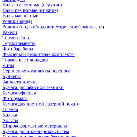
Валы тефлоновые (верхние)
Валы резиновые (нижние)
Валы магнитные
Ролики заряда
Ролики (подачи/подхвата/отделения/комплекты)
Ракели
Термоплёнки
Термоэлементы
Фотобарабаны
Фьюзеры и ремонтные комплекты
Тормозные площадки
Чипы
Сервисные комплекты переноса
Бункеры
Запчасти прочие
Бумага для офисной техники
Бумага офисная
Фотобумага
Бумага для цветной лазерной печати
Пленка
Калька
Холсты
Широкоформатные материалы
Бумага для инженерных систем
Бумага универсальная без покрытия