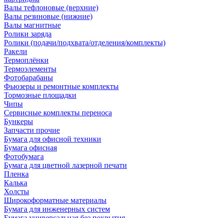
Валы тефлоновые (верхние)
Валы резиновые (нижние)
Валы магнитные
Ролики заряда
Ролики (подачи/подхвата/отделения/комплекты)
Ракели
Термоплёнки
Термоэлементы
Фотобарабаны
Фьюзеры и ремонтные комплекты
Тормозные площадки
Чипы
Сервисные комплекты переноса
Бункеры
Запчасти прочие
Бумага для офисной техники
Бумага офисная
Фотобумага
Бумага для цветной лазерной печати
Пленка
Калька
Холсты
Широкоформатные материалы
Бумага для инженерных систем
Бумага универсальная без покрытия