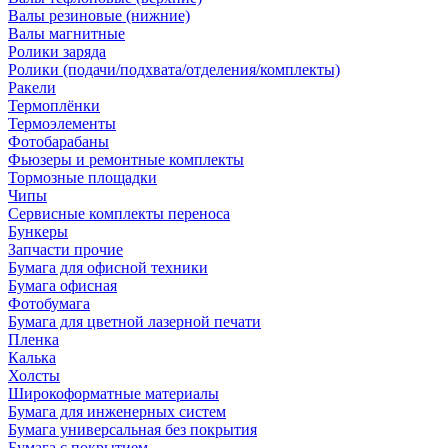
Валы резиновые (нижние)
Валы магнитные
Ролики заряда
Ролики (подачи/подхвата/отделения/комплекты)
Ракели
Термоплёнки
Термоэлементы
Фотобарабаны
Фьюзеры и ремонтные комплекты
Тормозные площадки
Чипы
Сервисные комплекты переноса
Бункеры
Запчасти прочие
Бумага для офисной техники
Бумага офисная
Фотобумага
Бумага для цветной лазерной печати
Пленка
Калька
Холсты
Широкоформатные материалы
Бумага для инженерных систем
Бумага универсальная без покрытия
Бумага с покрытием