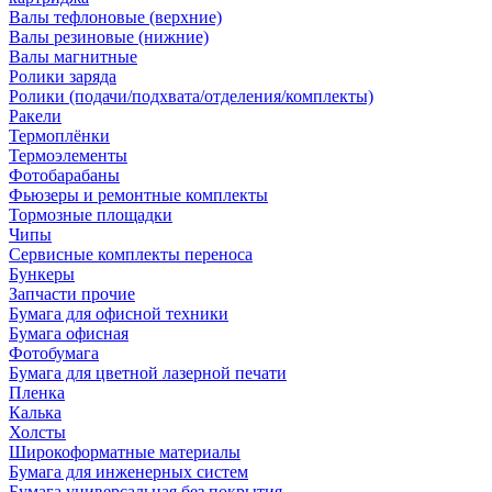
Валы тефлоновые (верхние)
Валы резиновые (нижние)
Валы магнитные
Ролики заряда
Ролики (подачи/подхвата/отделения/комплекты)
Ракели
Термоплёнки
Термоэлементы
Фотобарабаны
Фьюзеры и ремонтные комплекты
Тормозные площадки
Чипы
Сервисные комплекты переноса
Бункеры
Запчасти прочие
Бумага для офисной техники
Бумага офисная
Фотобумага
Бумага для цветной лазерной печати
Пленка
Калька
Холсты
Широкоформатные материалы
Бумага для инженерных систем
Бумага универсальная без покрытия