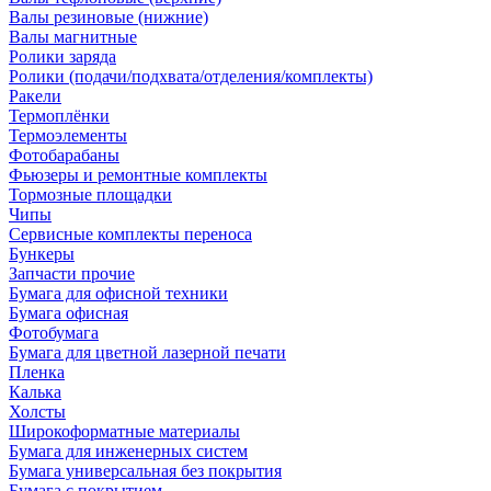
Валы резиновые (нижние)
Валы магнитные
Ролики заряда
Ролики (подачи/подхвата/отделения/комплекты)
Ракели
Термоплёнки
Термоэлементы
Фотобарабаны
Фьюзеры и ремонтные комплекты
Тормозные площадки
Чипы
Сервисные комплекты переноса
Бункеры
Запчасти прочие
Бумага для офисной техники
Бумага офисная
Фотобумага
Бумага для цветной лазерной печати
Пленка
Калька
Холсты
Широкоформатные материалы
Бумага для инженерных систем
Бумага универсальная без покрытия
Бумага с покрытием