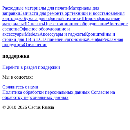
Расходные материалы для печати
Материалы для
заправки
Запчасти для ремонта оргтехники и восстановления
картриджа
Бумага для офисной техники
Широкоформатные
материалы
3D печать
Презентационное оборудование
Чистящие
средства
Офисное оборудование и
аксессуары
Мебель
Аксессуары и гаджеты
Кронштейны и
стойки для ТВ и LCD-панелей
Эргономика
Сейфы
Рекламная
продукция
Озеленение
поддержка
Перейти в раздел поддержки
Мы в соцсетях:
Свяжитесь с нами
Политика обработки персональных данных
Согласие на
обработку персональных данных
© 2010-2026 Cactus Russia