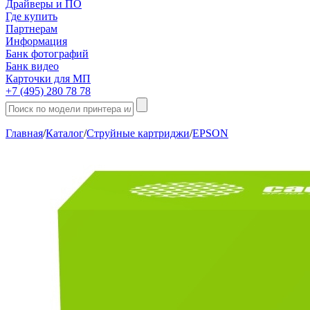
Драйверы и ПО
Где купить
Партнерам
Информация
Банк фотографий
Банк видео
Карточки для МП
+7 (495) 280 78 78
Главная
/
Каталог
/
Струйные картриджи
/
EPSON