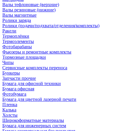
Валы тефлоновые (верхние)
Валы резиновые (нижние)
Валы магнитные
Ролики заряда
Ролики (подачи/подхвата/отделения/комплекты)
Ракели
Термоплёнки
Термоэлементы
Фотобарабаны
Фьюзеры и ремонтные комплекты
Тормозные площадки
Чипы
Сервисные комплекты переноса
Бункеры
Запчасти прочие
Бумага для офисной техники
Бумага офисная
Фотобумага
Бумага для цветной лазерной печати
Пленка
Калька
Холсты
Широкоформатные материалы
Бумага для инженерных систем
Бумага универсальная без покрытия