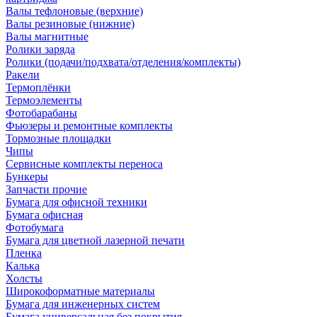
Валы тефлоновые (верхние)
Валы резиновые (нижние)
Валы магнитные
Ролики заряда
Ролики (подачи/подхвата/отделения/комплекты)
Ракели
Термоплёнки
Термоэлементы
Фотобарабаны
Фьюзеры и ремонтные комплекты
Тормозные площадки
Чипы
Сервисные комплекты переноса
Бункеры
Запчасти прочие
Бумага для офисной техники
Бумага офисная
Фотобумага
Бумага для цветной лазерной печати
Пленка
Калька
Холсты
Широкоформатные материалы
Бумага для инженерных систем
Бумага универсальная без покрытия