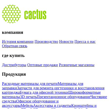
компания
История компании
Производство
Новости
Пресса о нас
Обратная связь
где купить
Дистрибуторы
Оптовые продажи
Розничные магазины
Продукция
Расходные материалы для печати
Материалы для
заправки
Запчасти для ремонта оргтехники и восстановления
картриджа
Бумага для офисной техники
Широкоформатные
материалы
3D печать
Презентационное оборудование
Чистящие
средства
Офисное оборудование и
аксессуары
Мебель
Аксессуары и гаджеты
Кронштейны и