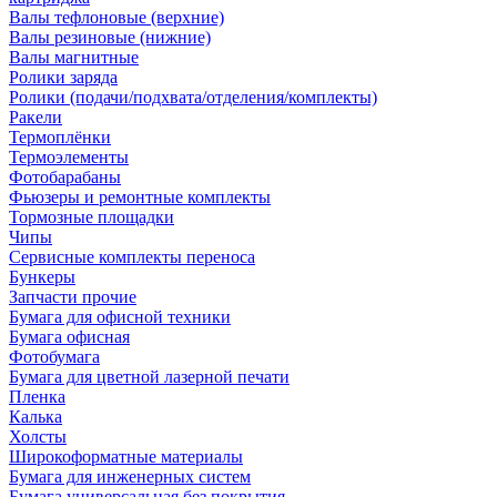
Валы тефлоновые (верхние)
Валы резиновые (нижние)
Валы магнитные
Ролики заряда
Ролики (подачи/подхвата/отделения/комплекты)
Ракели
Термоплёнки
Термоэлементы
Фотобарабаны
Фьюзеры и ремонтные комплекты
Тормозные площадки
Чипы
Сервисные комплекты переноса
Бункеры
Запчасти прочие
Бумага для офисной техники
Бумага офисная
Фотобумага
Бумага для цветной лазерной печати
Пленка
Калька
Холсты
Широкоформатные материалы
Бумага для инженерных систем
Бумага универсальная без покрытия