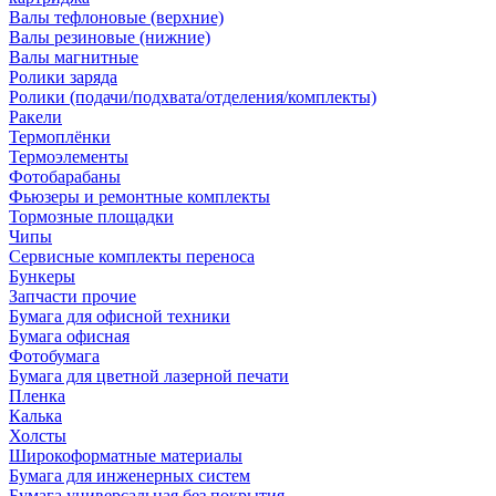
Валы тефлоновые (верхние)
Валы резиновые (нижние)
Валы магнитные
Ролики заряда
Ролики (подачи/подхвата/отделения/комплекты)
Ракели
Термоплёнки
Термоэлементы
Фотобарабаны
Фьюзеры и ремонтные комплекты
Тормозные площадки
Чипы
Сервисные комплекты переноса
Бункеры
Запчасти прочие
Бумага для офисной техники
Бумага офисная
Фотобумага
Бумага для цветной лазерной печати
Пленка
Калька
Холсты
Широкоформатные материалы
Бумага для инженерных систем
Бумага универсальная без покрытия