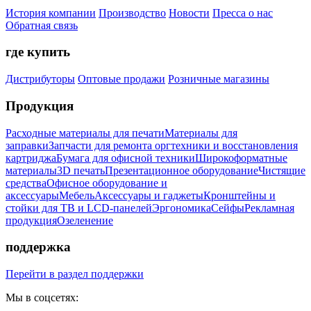
История компании
Производство
Новости
Пресса о нас
Обратная связь
где купить
Дистрибуторы
Оптовые продажи
Розничные магазины
Продукция
Расходные материалы для печати
Материалы для
заправки
Запчасти для ремонта оргтехники и восстановления
картриджа
Бумага для офисной техники
Широкоформатные
материалы
3D печать
Презентационное оборудование
Чистящие
средства
Офисное оборудование и
аксессуары
Мебель
Аксессуары и гаджеты
Кронштейны и
стойки для ТВ и LCD-панелей
Эргономика
Сейфы
Рекламная
продукция
Озеленение
поддержка
Перейти в раздел поддержки
Мы в соцсетях: