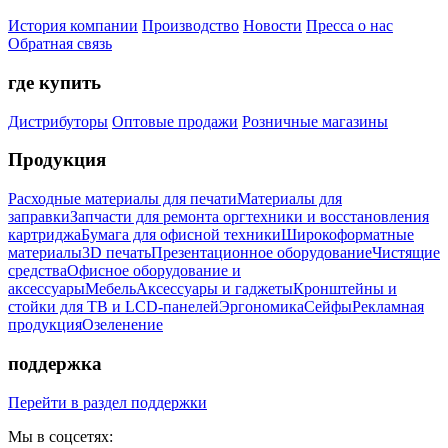
История компании
Производство
Новости
Пресса о нас
Обратная связь
где купить
Дистрибуторы
Оптовые продажи
Розничные магазины
Продукция
Расходные материалы для печати
Материалы для
заправки
Запчасти для ремонта оргтехники и восстановления
картриджа
Бумага для офисной техники
Широкоформатные
материалы
3D печать
Презентационное оборудование
Чистящие
средства
Офисное оборудование и
аксессуары
Мебель
Аксессуары и гаджеты
Кронштейны и
стойки для ТВ и LCD-панелей
Эргономика
Сейфы
Рекламная
продукция
Озеленение
поддержка
Перейти в раздел поддержки
Мы в соцсетях: