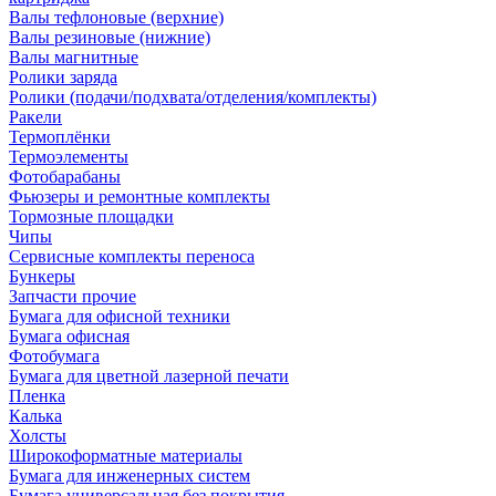
Валы тефлоновые (верхние)
Валы резиновые (нижние)
Валы магнитные
Ролики заряда
Ролики (подачи/подхвата/отделения/комплекты)
Ракели
Термоплёнки
Термоэлементы
Фотобарабаны
Фьюзеры и ремонтные комплекты
Тормозные площадки
Чипы
Сервисные комплекты переноса
Бункеры
Запчасти прочие
Бумага для офисной техники
Бумага офисная
Фотобумага
Бумага для цветной лазерной печати
Пленка
Калька
Холсты
Широкоформатные материалы
Бумага для инженерных систем
Бумага универсальная без покрытия