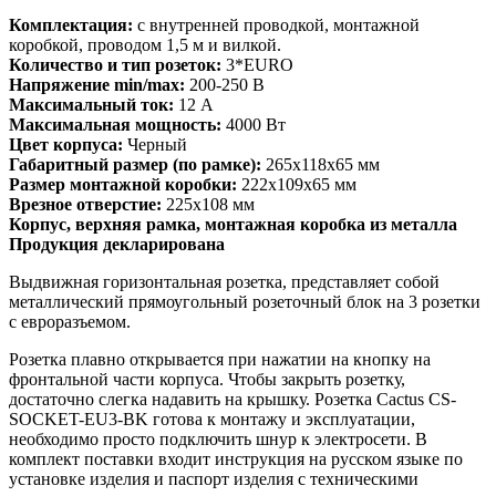
Комплектация:
с внутренней проводкой, монтажной
коробкой, проводом 1,5 м и вилкой.
Количество и тип розеток:
3*EURO
Напряжение min/max:
200-250 В
Максимальный ток:
12 А
Максимальная мощность:
4000 Вт
Цвет корпуса:
Черный
Габаритный размер (по рамке):
265x118x65 мм
Размер монтажной коробки:
222х109х65 мм
Врезное отверстие:
225х108 мм
Корпус, верхняя рамка, монтажная коробка из металла
Продукция декларирована
Выдвижная горизонтальная розетка, представляет собой
металлический прямоугольный розеточный блок на 3 розетки
с евроразъемом.
Розетка плавно открывается при нажатии на кнопку на
фронтальной части корпуса. Чтобы закрыть розетку,
достаточно слегка надавить на крышку. Розетка Cactus CS-
SOCKET-EU3-BK готова к монтажу и эксплуатации,
необходимо просто подключить шнур к электросети. В
комплект поставки входит инструкция на русском языке по
установке изделия и паспорт изделия с техническими