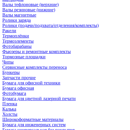
Валы тефлоновые (верхние)
Валы резиновые (нижние)
Валы магнитные
Ролики заряда
Ролики (подачи/подхвата/отделения/комплекты)
Ракели
Термоплёнки
Термоэлементы
Фотобарабаны
Фьюзеры и ремонтные комплекты
Тормозные площадки
Чипы
Сервисные комплекты переноса
Бункеры
Запчасти прочие
Бумага для офисной техники
Бумага офисная
Фотобумага
Бумага для цветной лазерной печати
Пленка
Калька
Холсты
Широкоформатные материалы
Бумага для инженерных систем
Бумага универсальная без покрытия