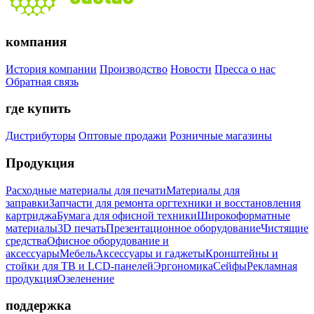
компания
История компании
Производство
Новости
Пресса о нас
Обратная связь
где купить
Дистрибуторы
Оптовые продажи
Розничные магазины
Продукция
Расходные материалы для печати
Материалы для
заправки
Запчасти для ремонта оргтехники и восстановления
картриджа
Бумага для офисной техники
Широкоформатные
материалы
3D печать
Презентационное оборудование
Чистящие
средства
Офисное оборудование и
аксессуары
Мебель
Аксессуары и гаджеты
Кронштейны и
стойки для ТВ и LCD-панелей
Эргономика
Сейфы
Рекламная
продукция
Озеленение
поддержка