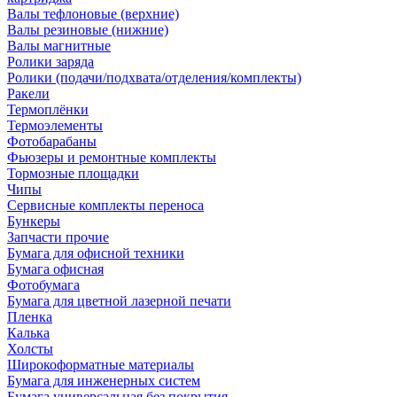
Валы тефлоновые (верхние)
Валы резиновые (нижние)
Валы магнитные
Ролики заряда
Ролики (подачи/подхвата/отделения/комплекты)
Ракели
Термоплёнки
Термоэлементы
Фотобарабаны
Фьюзеры и ремонтные комплекты
Тормозные площадки
Чипы
Сервисные комплекты переноса
Бункеры
Запчасти прочие
Бумага для офисной техники
Бумага офисная
Фотобумага
Бумага для цветной лазерной печати
Пленка
Калька
Холсты
Широкоформатные материалы
Бумага для инженерных систем
Бумага универсальная без покрытия