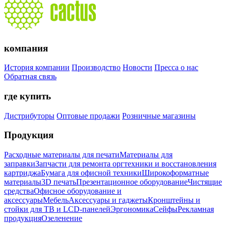
компания
История компании
Производство
Новости
Пресса о нас
Обратная связь
где купить
Дистрибуторы
Оптовые продажи
Розничные магазины
Продукция
Расходные материалы для печати
Материалы для
заправки
Запчасти для ремонта оргтехники и восстановления
картриджа
Бумага для офисной техники
Широкоформатные
материалы
3D печать
Презентационное оборудование
Чистящие
средства
Офисное оборудование и
аксессуары
Мебель
Аксессуары и гаджеты
Кронштейны и
стойки для ТВ и LCD-панелей
Эргономика
Сейфы
Рекламная
продукция
Озеленение