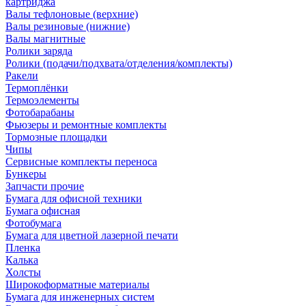
картриджа
Валы тефлоновые (верхние)
Валы резиновые (нижние)
Валы магнитные
Ролики заряда
Ролики (подачи/подхвата/отделения/комплекты)
Ракели
Термоплёнки
Термоэлементы
Фотобарабаны
Фьюзеры и ремонтные комплекты
Тормозные площадки
Чипы
Сервисные комплекты переноса
Бункеры
Запчасти прочие
Бумага для офисной техники
Бумага офисная
Фотобумага
Бумага для цветной лазерной печати
Пленка
Калька
Холсты
Широкоформатные материалы
Бумага для инженерных систем