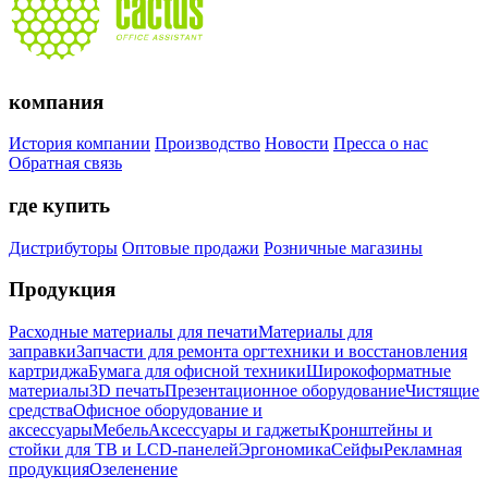
компания
История компании
Производство
Новости
Пресса о нас
Обратная связь
где купить
Дистрибуторы
Оптовые продажи
Розничные магазины
Продукция
Расходные материалы для печати
Материалы для
заправки
Запчасти для ремонта оргтехники и восстановления
картриджа
Бумага для офисной техники
Широкоформатные
материалы
3D печать
Презентационное оборудование
Чистящие
средства
Офисное оборудование и
аксессуары
Мебель
Аксессуары и гаджеты
Кронштейны и
стойки для ТВ и LCD-панелей
Эргономика
Сейфы
Рекламная
продукция
Озеленение