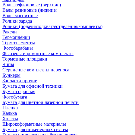
Валы тефлоновые (верхние)
Валы резиновые (нижние)
Валы магнитные
Ролики заряда
Ролики (подачи/подхвата/отделения/комплекты)
Ракели
Термоплёнки
Термоэлементы
Фотобарабаны
Фьюзеры и ремонтные комплекты
Тормозные площадки
Чипы
Сервисные комплекты переноса
Бункеры
Запчасти прочие
Бумага для офисной техники
Бумага офисная
Фотобумага
Бумага для цветной лазерной печати
Пленка
Калька
Холсты
Широкоформатные материалы
Бумага для инженерных систем
Бумага универсальная без покрытия