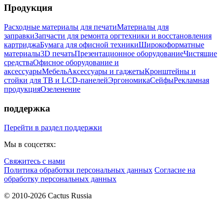
Продукция
Расходные материалы для печати
Материалы для
заправки
Запчасти для ремонта оргтехники и восстановления
картриджа
Бумага для офисной техники
Широкоформатные
материалы
3D печать
Презентационное оборудование
Чистящие
средства
Офисное оборудование и
аксессуары
Мебель
Аксессуары и гаджеты
Кронштейны и
стойки для ТВ и LCD-панелей
Эргономика
Сейфы
Рекламная
продукция
Озеленение
поддержка
Перейти в раздел поддержки
Мы в соцсетях:
Свяжитесь с нами
Политика обработки персональных данных
Согласие на
обработку персональных данных
© 2010-2026 Cactus Russia