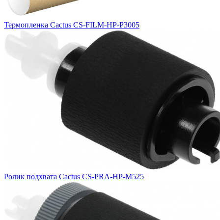
Термопленка Cactus CS-FILM-HP-P3005
Ролик подхвата Cactus CS-PRA-HP-M525