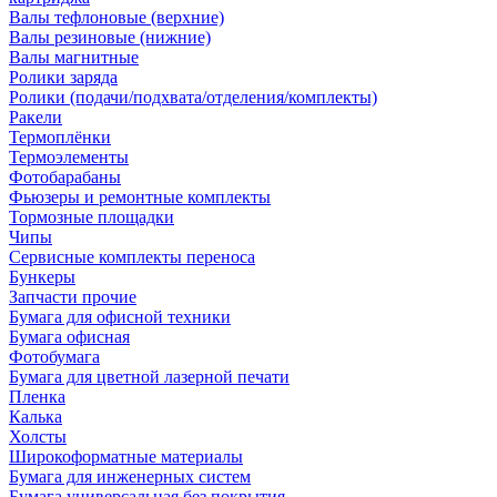
Валы тефлоновые (верхние)
Валы резиновые (нижние)
Валы магнитные
Ролики заряда
Ролики (подачи/подхвата/отделения/комплекты)
Ракели
Термоплёнки
Термоэлементы
Фотобарабаны
Фьюзеры и ремонтные комплекты
Тормозные площадки
Чипы
Сервисные комплекты переноса
Бункеры
Запчасти прочие
Бумага для офисной техники
Бумага офисная
Фотобумага
Бумага для цветной лазерной печати
Пленка
Калька
Холсты
Широкоформатные материалы
Бумага для инженерных систем
Бумага универсальная без покрытия