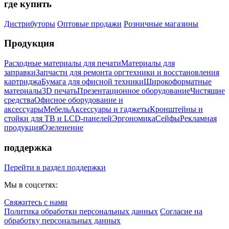
где купить
Дистрибуторы
Оптовые продажи
Розничные магазины
Продукция
Расходные материалы для печати
Материалы для
заправки
Запчасти для ремонта оргтехники и восстановления
картриджа
Бумага для офисной техники
Широкоформатные
материалы
3D печать
Презентационное оборудование
Чистящие
средства
Офисное оборудование и
аксессуары
Мебель
Аксессуары и гаджеты
Кронштейны и
стойки для ТВ и LCD-панелей
Эргономика
Сейфы
Рекламная
продукция
Озеленение
поддержка
Перейти в раздел поддержки
Мы в соцсетях:
Свяжитесь с нами
Политика обработки персональных данных
Согласие на
обработку персональных данных