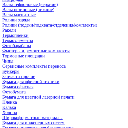
Валы тефлоновые (верхние)
Валы резиновые (нижние)
Валы магнитные
Ролики заряда
Ролики (подачи/подхвата/отделения/комплекты)
Ракели
Термоплёнки
Термоэлементы
Фотобарабаны
Фьюзеры и ремонтные комплекты
Тормозные площадки
Чипы
Сервисные комплекты переноса
Бункеры
Запчасти прочие
Бумага для офисной техники
Бумага офисная
Фотобумага
Бумага для цветной лазерной печати
Пленка
Калька
Холсты
Широкоформатные материалы
Бумага для инженерных систем
Бумага универсальная без покрытия