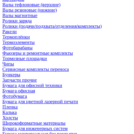
Валы тефлоновые (верхние)
Валы резиновые (нижние)
Валы магнитные
Ролики заряда
Ролики (подачи/подхвата/отделения/комплекты)
Ракели
Термоплёнки
Термоэлементы
Фотобарабаны
Фьюзеры и ремонтные комплекты
Тормозные площадки
Чипы
Сервисные комплекты переноса
Бункеры
Запчасти прочие
Бумага для офисной техники
Бумага офисная
Фотобумага
Бумага для цветной лазерной печати
Пленка
Калька
Холсты
Широкоформатные материалы
Бумага для инженерных систем
Бумага универсальная без покрытия