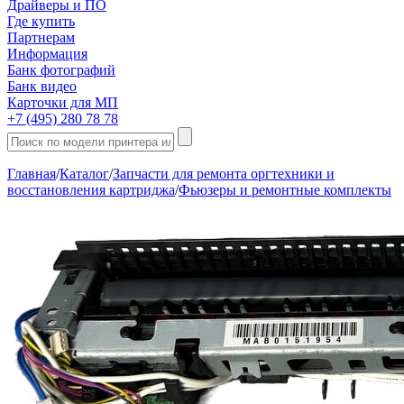
Драйверы и ПО
Где купить
Партнерам
Информация
Банк фотографий
Банк видео
Карточки для МП
+7 (495) 280 78 78
Главная
/
Каталог
/
Запчасти для ремонта оргтехники и
восстановления картриджа
/
Фьюзеры и ремонтные комплекты