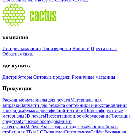
компания
История компании
Производство
Новости
Пресса о нас
Обратная связь
где купить
Дистрибуторы
Оптовые продажи
Розничные магазины
Продукция
Расходные материалы для печати
Материалы для
заправки
Запчасти для ремонта оргтехники и восстановления
картриджа
Бумага для офисной техники
Широкоформатные
материалы
3D печать
Презентационное оборудование
Чистящие
средства
Офисное оборудование и
аксессуары
Мебель
Аксессуары и гаджеты
Кронштейны и
стойки для ТВ и LCD-панелей
Эргономика
Сейфы
Рекламная