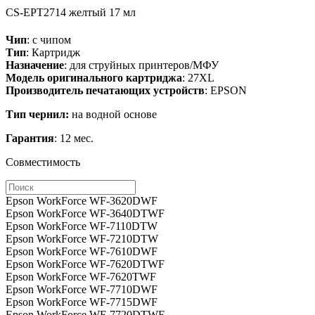
CS-EPT2714
желтый
17 мл
Чип
: с чипом
Тип
: Картридж
Назначение
: для струйных принтеров/МФУ
Модель оригинального картриджа
: 27XL
Производитель печатающих устройств
: EPSON
Тип чернил:
на водной основе
Гарантия
: 12 мес.
Совместимость
Epson WorkForce WF-3620DWF
Epson WorkForce WF-3640DTWF
Epson WorkForce WF-7110DTW
Epson WorkForce WF-7210DTW
Epson WorkForce WF-7610DWF
Epson WorkForce WF-7620DTWF
Epson WorkForce WF-7620TWF
Epson WorkForce WF-7710DWF
Epson WorkForce WF-7715DWF
Epson WorkForce WF-7720DTWF