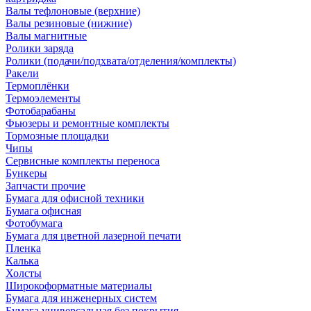
Валы тефлоновые (верхние)
Валы резиновые (нижние)
Валы магнитные
Ролики заряда
Ролики (подачи/подхвата/отделения/комплекты)
Ракели
Термоплёнки
Термоэлементы
Фотобарабаны
Фьюзеры и ремонтные комплекты
Тормозные площадки
Чипы
Сервисные комплекты переноса
Бункеры
Запчасти прочие
Бумага для офисной техники
Бумага офисная
Фотобумага
Бумага для цветной лазерной печати
Пленка
Калька
Холсты
Широкоформатные материалы
Бумага для инженерных систем
Бумага универсальная без покрытия