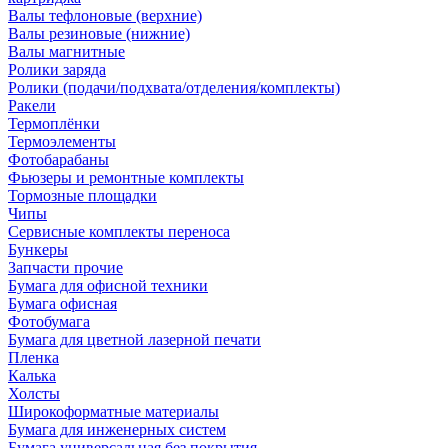
Валы тефлоновые (верхние)
Валы резиновые (нижние)
Валы магнитные
Ролики заряда
Ролики (подачи/подхвата/отделения/комплекты)
Ракели
Термоплёнки
Термоэлементы
Фотобарабаны
Фьюзеры и ремонтные комплекты
Тормозные площадки
Чипы
Сервисные комплекты переноса
Бункеры
Запчасти прочие
Бумага для офисной техники
Бумага офисная
Фотобумага
Бумага для цветной лазерной печати
Пленка
Калька
Холсты
Широкоформатные материалы
Бумага для инженерных систем
Бумага универсальная без покрытия