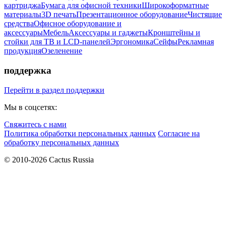
картриджа
Бумага для офисной техники
Широкоформатные
материалы
3D печать
Презентационное оборудование
Чистящие
средства
Офисное оборудование и
аксессуары
Мебель
Аксессуары и гаджеты
Кронштейны и
стойки для ТВ и LCD-панелей
Эргономика
Сейфы
Рекламная
продукция
Озеленение
поддержка
Перейти в раздел поддержки
Мы в соцсетях:
Свяжитесь с нами
Политика обработки персональных данных
Согласие на
обработку персональных данных
© 2010-2026 Cactus Russia