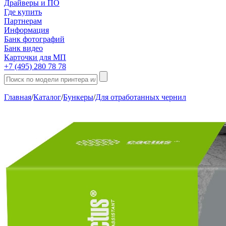
Драйверы и ПО
Где купить
Партнерам
Информация
Банк фотографий
Банк видео
Карточки для МП
+7 (495) 280 78 78
Главная
/
Каталог
/
Бункеры
/
Для отработанных чернил