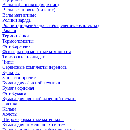
Валы тефлоновые (верхние)
Валы резиновые (нижние)
Валы магнитные
Ролики заряда
Ролики (подачи/подхвата/отделения/комплекты)
Ракели
Термоплёнки
Термоэлементы
Фотобарабаны
Фьюзеры и ремонтные комплекты
Тормозные площадки
Чипы
Сервисные комплекты переноса
Бункеры
Запчасти прочие
Бумага для офисной техники
Бумага офисная
Фотобумага
Бумага для цветной лазерной печати
Пленка
Калька
Холсты
Широкоформатные материалы
Бумага для инженерных систем
Бумага универсальная без покрытия