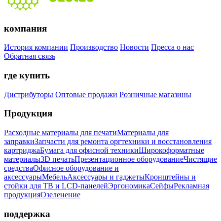
компания
История компании
Производство
Новости
Пресса о нас
Обратная связь
где купить
Дистрибуторы
Оптовые продажи
Розничные магазины
Продукция
Расходные материалы для печати
Материалы для
заправки
Запчасти для ремонта оргтехники и восстановления
картриджа
Бумага для офисной техники
Широкоформатные
материалы
3D печать
Презентационное оборудование
Чистящие
средства
Офисное оборудование и
аксессуары
Мебель
Аксессуары и гаджеты
Кронштейны и
стойки для ТВ и LCD-панелей
Эргономика
Сейфы
Рекламная
продукция
Озеленение
поддержка