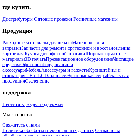
где купить
Дистрибуторы
Оптовые продажи
Розничные магазины
Продукция
Расходные материалы для печати
Материалы для
заправки
Запчасти для ремонта оргтехники и восстановления
картриджа
Бумага для офисной техники
Широкоформатные
материалы
3D печать
Презентационное оборудование
Чистящие
средства
Офисное оборудование и
аксессуары
Мебель
Аксессуары и гаджеты
Кронштейны и
стойки для ТВ и LCD-панелей
Эргономика
Сейфы
Рекламная
продукция
Озеленение
поддержка
Перейти в раздел поддержки
Мы в соцсетях:
Свяжитесь с нами
Политика обработки персональных данных
Согласие на
обработку персональных данных