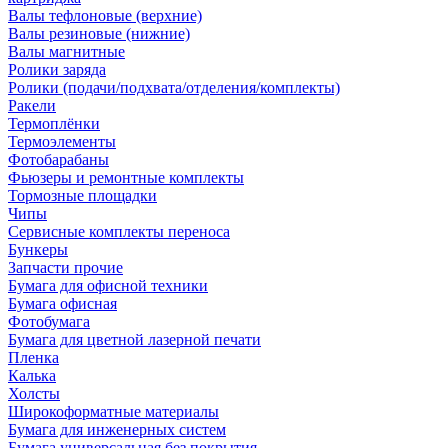
Валы тефлоновые (верхние)
Валы резиновые (нижние)
Валы магнитные
Ролики заряда
Ролики (подачи/подхвата/отделения/комплекты)
Ракели
Термоплёнки
Термоэлементы
Фотобарабаны
Фьюзеры и ремонтные комплекты
Тормозные площадки
Чипы
Сервисные комплекты переноса
Бункеры
Запчасти прочие
Бумага для офисной техники
Бумага офисная
Фотобумага
Бумага для цветной лазерной печати
Пленка
Калька
Холсты
Широкоформатные материалы
Бумага для инженерных систем
Бумага универсальная без покрытия