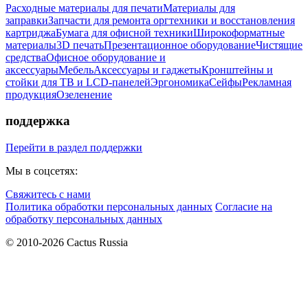
Расходные материалы для печати
Материалы для
заправки
Запчасти для ремонта оргтехники и восстановления
картриджа
Бумага для офисной техники
Широкоформатные
материалы
3D печать
Презентационное оборудование
Чистящие
средства
Офисное оборудование и
аксессуары
Мебель
Аксессуары и гаджеты
Кронштейны и
стойки для ТВ и LCD-панелей
Эргономика
Сейфы
Рекламная
продукция
Озеленение
поддержка
Перейти в раздел поддержки
Мы в соцсетях:
Свяжитесь с нами
Политика обработки персональных данных
Согласие на
обработку персональных данных
© 2010-2026 Cactus Russia