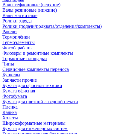
Валы тефлоновые (верхние)
Валы резиновые (нижние)
Валы магнитные
Ролики заряда
Ролики (подачи/подхвата/отделения/комплекты)
Ракели
Термоплёнки
Термоэлементы
Фотобарабаны
Фьюзеры и ремонтные комплекты
Тормозные площадки
Чипы
Сервисные комплекты переноса
Бункеры
Запчасти прочие
Бумага для офисной техники
Бумага офисная
Фотобумага
Бумага для цветной лазерной печати
Пленка
Калька
Холсты
Широкоформатные материалы
Бумага для инженерных систем
Бумага универсальная без покрытия