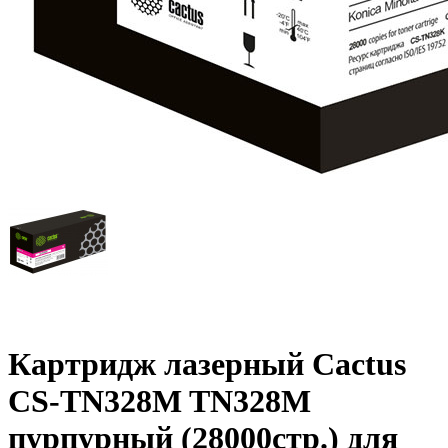
Картридж лазерный Cactus
CS-TN328M TN328M
пурпурный (28000стр.) для