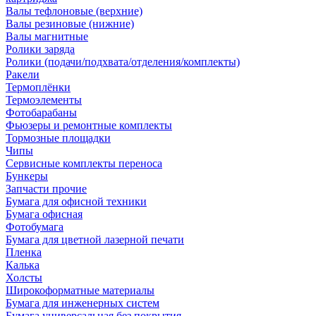
Валы тефлоновые (верхние)
Валы резиновые (нижние)
Валы магнитные
Ролики заряда
Ролики (подачи/подхвата/отделения/комплекты)
Ракели
Термоплёнки
Термоэлементы
Фотобарабаны
Фьюзеры и ремонтные комплекты
Тормозные площадки
Чипы
Сервисные комплекты переноса
Бункеры
Запчасти прочие
Бумага для офисной техники
Бумага офисная
Фотобумага
Бумага для цветной лазерной печати
Пленка
Калька
Холсты
Широкоформатные материалы
Бумага для инженерных систем
Бумага универсальная без покрытия