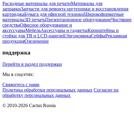
Расходные материалы для печати
Материалы для
заправки
Запчасти для ремонта оргтехники и восстановления
картриджа
Бумага для офисной техники
Широкоформатные
материалы
3D печать
Презентационное оборудование
Чистящие
средства
Офисное оборудование и
аксессуары
Мебель
Аксессуары и гаджеты
Кронштейны и
стойки для ТВ и LCD-панелей
Эргономика
Сейфы
Рекламная
продукция
Озеленение
поддержка
Перейти в раздел поддержки
Мы в соцсетях:
Свяжитесь с нами
Политика обработки персональных данных
Согласие на
обработку персональных данных
© 2010-2026 Cactus Russia