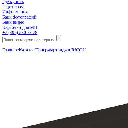
Где купить
Партнерам
Информация
Банк фотографий
Банк видео
Карточки для МП
+7 (495) 280 78 78
Главная
/
Каталог
/
Тонер-картриджи
/
RICOH