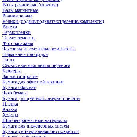
Валы резиновые (нижние)
Валы магнитные
Ролики заряда
Ролики (подачи/подхвата/отделения/комплекты)
Ракели
Термоплёнки
Термоэлементы
Фотобарабаны
Фьюзеры и ремонтные комплекты
Тормозные площадки
Чипы
Сервисные комплекты переноса
Бункеры
Запчасти прочие
Бумага для офисной техники
Бумага офисная
Фотобумага
Бумага для цветной лазерной печати
Пленка
Калька
Холсты
Широкоформатные материалы
Бумага для инженерных систем
Бумага универсальная без покрытия
Бумага с покрытием